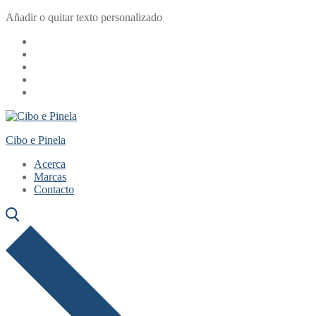
Ir
Menú
Cerrar
Añadir o quitar texto personalizado
al
contenido
Cibo e Pinela
Acerca
Marcas
Contacto