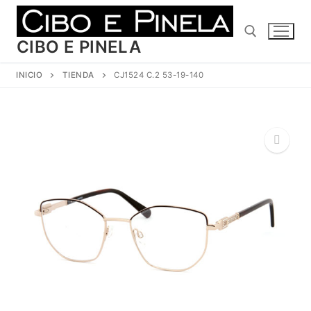
Ir
al
contenido
CIBO E PINELA
INICIO
TIENDA
CJ1524 C.2 53-19-140
Buscar:
🔍