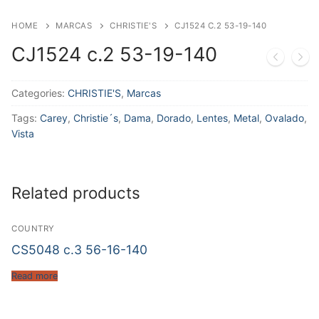
HOME
MARCAS
CHRISTIE'S
CJ1524 C.2 53-19-140
CJ1524 c.2 53-19-140
Categories:
CHRISTIE'S
,
Marcas
Tags:
Carey
,
Christie´s
,
Dama
,
Dorado
,
Lentes
,
Metal
,
Ovalado
,
Vista
Related products
COUNTRY
CS5048 c.3 56-16-140
Read more