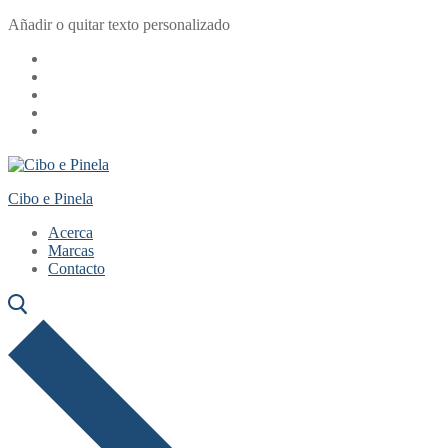
Ir
Menú
Cerrar
Añadir o quitar texto personalizado
al
contenido
Cibo e Pinela
Acerca
Marcas
Contacto