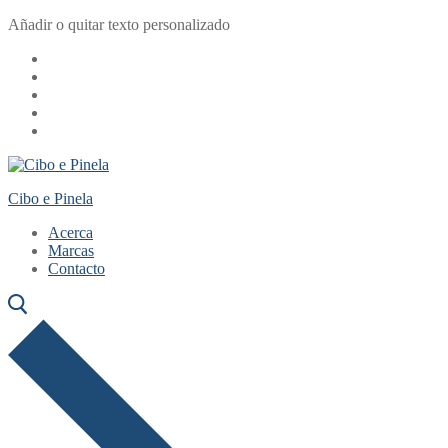
Ir
Menú
Cerrar
Añadir o quitar texto personalizado
al
contenido
Cibo e Pinela
Acerca
Marcas
Contacto