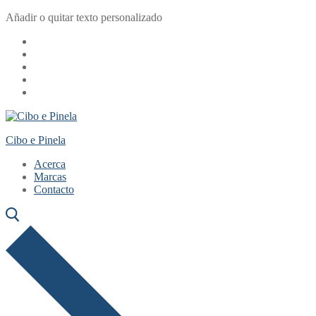
Ir
Menú
Cerrar
Añadir o quitar texto personalizado
al
contenido
Cibo e Pinela
Acerca
Marcas
Contacto