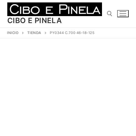
Ir
al
contenido
CIBO E PINELA
INICIO
TIENDA
PY0344 C.700 46-18-125
Buscar: