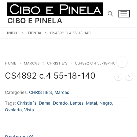
Ir
al
contenido
CIBO E PINELA
INICIO
TIENDA
CS4892 C.4 55-18-140
Buscar:
HOME
MARCAS
CHRISTIE'S
CS4892 C.4 55-18-140
CS4892 c.4 55-18-140
🔍
Categories:
CHRISTIE'S
,
Marcas
Tags:
Christie´s
,
Dama
,
Dorado
,
Lentes
,
Metal
,
Negro
,
Ovalado
,
Vista