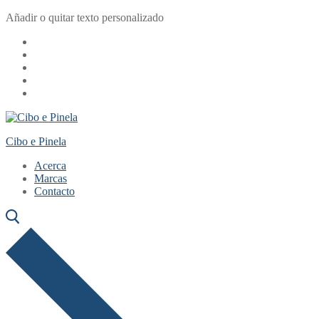
Ir
Menú
Cerrar
Añadir o quitar texto personalizado
al
contenido
Cibo e Pinela
Acerca
Marcas
Contacto