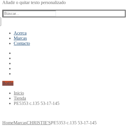
Añadir o quitar texto personalizado
Buscar:
Acerca
Marcas
Contacto
Botón
Inicio
Tienda
PE5353 c.135 53-17-145
Home
Marcas
CHRISTIE'S
PE5353 c.135 53-17-145