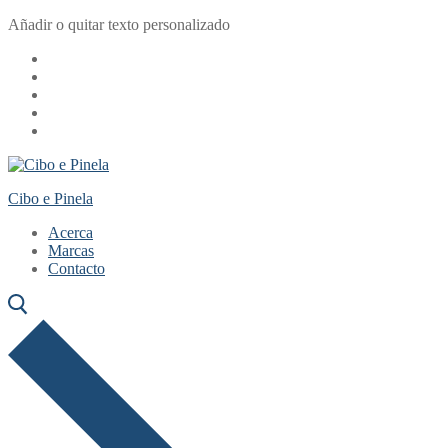
Ir
Menú
Cerrar
Añadir o quitar texto personalizado
al
contenido
Cibo e Pinela
Acerca
Marcas
Contacto